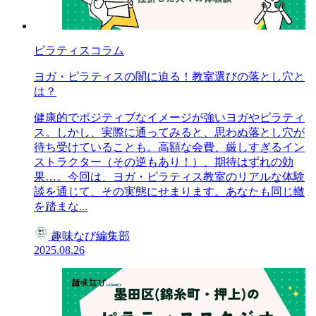
ピラティスコラム
ヨガ・ピラティスの闇に迫る！教室選びの落とし穴と
は？
健康的でポジティブなイメージが強いヨガやピラティ
ス。しかし、実際に通ってみると、思わぬ落とし穴が
待ち受けていることも。高額な会費、厳しすぎるイン
ストラクター（その逆もあり！）、期待はずれの効
果…。今回は、ヨガ・ピラティス教室のリアルな体験
談を通じて、その実態にせまります。あなたも同じ轍
を踏まな...
趣味なび編集部
2025.08.26