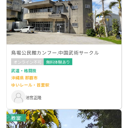
鳥堀公民館カンフー.中国武術サークル
オンライン不可
無料体験あり
武道・格闘技
沖縄県 那覇市
ゆいレール・首里駅
池宮正隆
教室