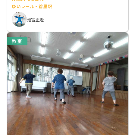
ゆいレール・首里駅
池宮正隆
教室