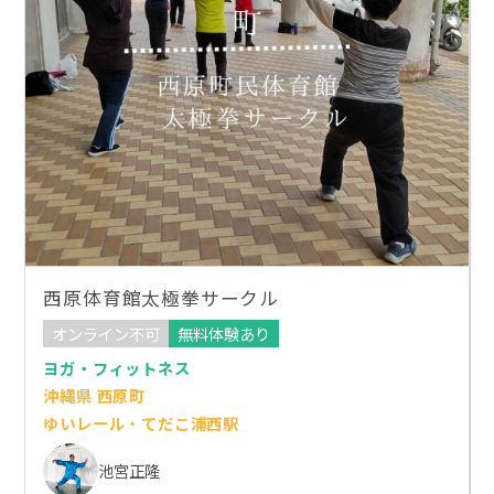
西原体育館太極拳サークル
オンライン不可
無料体験あり
ヨガ・フィットネス
沖縄県 西原町
ゆいレール・てだこ浦西駅
池宮正隆