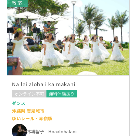
教室
Na lei aloha i ka makani
オンライン不可
無料体験あり
ダンス
沖縄県 豊見城市
ゆいレール・赤嶺駅
木場智子 Hoaalohalani