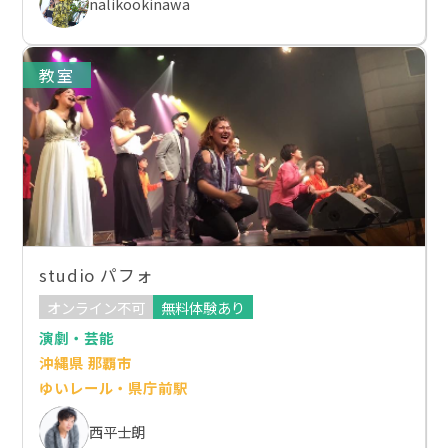
nalikookinawa
教室
studio パフォ
オンライン不可
無料体験あり
演劇・芸能
沖縄県 那覇市
ゆいレール・県庁前駅
西平士朗