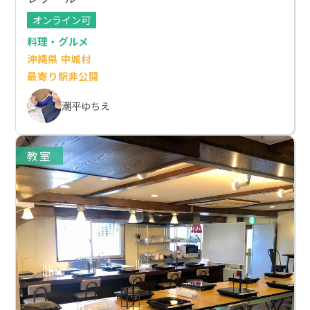
オンライン可
料理・グルメ
沖縄県 中城村
最寄り駅非公開
潮平ゆちえ
教室