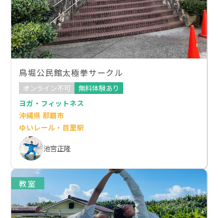
鳥堀公民館太極拳サークル
オンライン不可
無料体験あり
ヨガ・フィットネス
沖縄県 那覇市
ゆいレール・首里駅
池宮正隆
教室