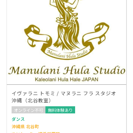
イヴァラニ トモミ / マヌラニ フラ スタジオ
沖縄（北谷教室）
オンライン不可
無料体験あり
ダンス
沖縄県 北谷町