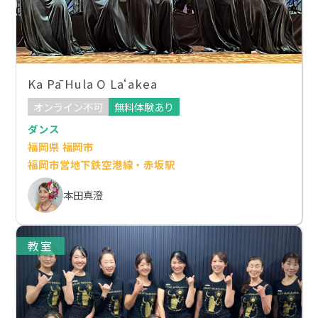
Ka Pā Hula O Laʻakea
オンライン不可
無料体験あり
ダンス
福岡県 福岡市
福岡市営地下鉄空港線・赤坂駅
本田真澄
教室