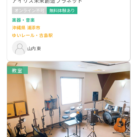
アイリス未来創造プラネット
オンライン不可
無料体験あり
楽器・音楽
沖縄県 浦添市
ゆいレール・古島駅
山内 東
教室