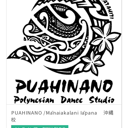
PUAHINANO /Mānaiakalani Iāpana 沖縄
校