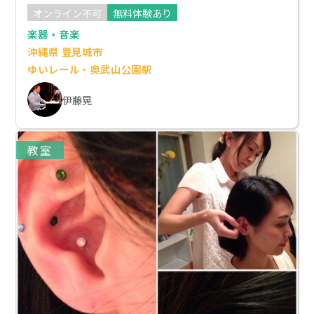
オンライン不可
無料体験あり
楽器・音楽
沖縄県 豊見城市
ゆいレール・奥武山公園駅
伊藤晃
教室