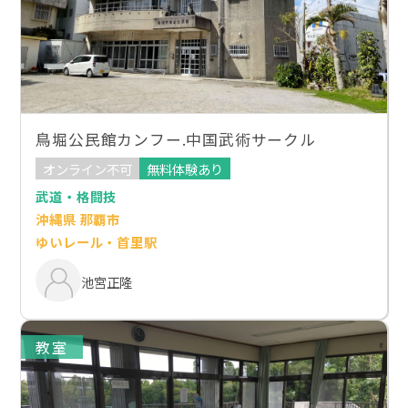
鳥堀公民館カンフー.中国武術サークル
オンライン不可
無料体験あり
武道・格闘技
沖縄県 那覇市
ゆいレール・首里駅
池宮正隆
教室