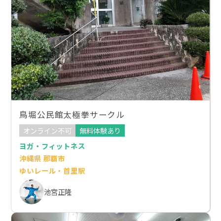
鳥堀公民館太極拳サークル
オンライン不可
無料体験あり
ヨガ・フィットネス
沖縄県 那覇市
ゆいレール・首里駅
池宮正隆