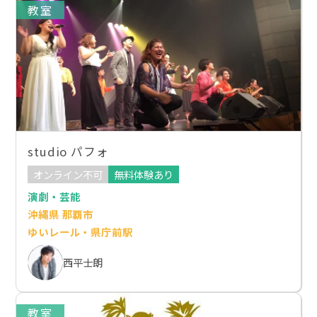
教室
studio パフォ
オンライン不可
無料体験あり
演劇・芸能
沖縄県 那覇市
ゆいレール・県庁前駅
西平士朗
教室