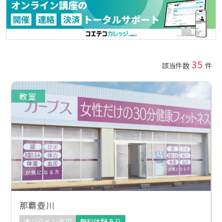
35
該当件数
件
教室
那覇壺川
オンライン不可
無料体験あり