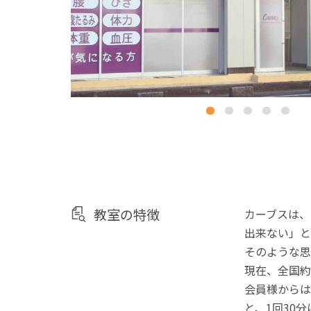
教室の特徴
カーブスは、
出来ない」と
そのような思
現在、全国約
会員様からは
と、1回30