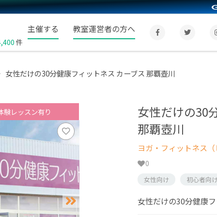
主催する
教室運営者の方へ
4,400
件
女性だけの30分健康フィットネス カーブス 那覇壺川
女性だけの30
体験レッスン有り
那覇壺川
ヨガ・フィットネス（
0
女性向け
初心者向
女性だけの30分健康