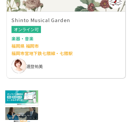
Shinto Musical Garden
オンライン可
楽器・音楽
福岡県 福岡市
福岡市営地下鉄七隈線・七隈駅
進登祐美