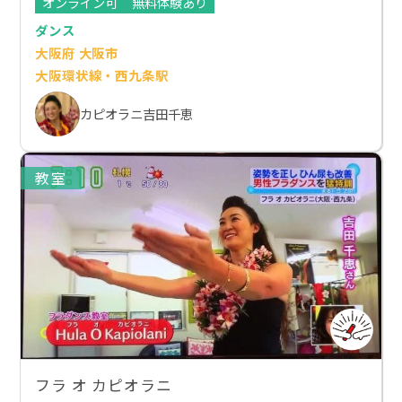
オンライン可
無料体験あり
ダンス
大阪府 大阪市
大阪環状線・西九条駅
カピオラニ吉田千恵
教室
フラ オ カピオラニ