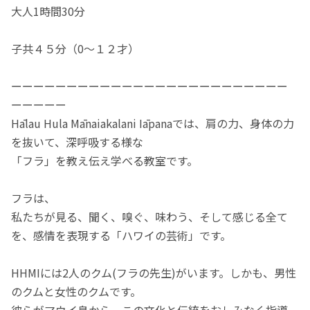
大人1時間30分
子共４５分（0〜１２才）
ーーーーーーーーーーーーーーーーーーーーーーーーー
ーーーーー
Hālau Hula Mānaiakalani Iāpanaでは、肩の力、身体の力
を抜いて、深呼吸する様な
「フラ」を教え伝え学べる教室です。
フラは、
私たちが見る、聞く、嗅ぐ、味わう、そして感じる全て
を、感情を表現する「ハワイの芸術」です。
HHMIには2人のクム(フラの先生)がいます。しかも、男性
のクムと女性のクムです。
彼らがマウイ島から、この文化と伝統をおしみなく指導