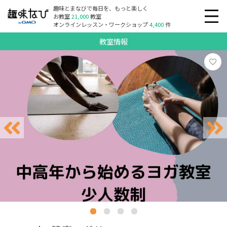
趣味とまなびで毎日を、もっと楽しく
お教室
21,000
教室
オンラインレッスン・ワークショップ
4,400
件
教室情報