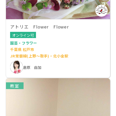
アトリエ Flower Flower
オンライン可
園芸・フラワー
千葉県 松戸市
JR常磐線(上野～取手)・北小金駅
倉原 由加
教室