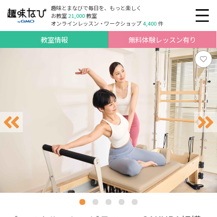
趣味とまなびで毎日を、もっと楽しく
お教室
21,000
教室
オンラインレッスン・ワークショップ
4,400
件
教室情報
無料体験レッスン有り