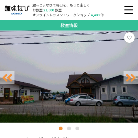
趣味とまなびで毎日を、もっと楽しく
お教室
21,000
教室
オンラインレッスン・ワークショップ
4,400
件
教室情報