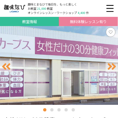
趣味とまなびで毎日を、もっと楽しく
お教室
21,000
教室
オンラインレッスン・ワークショップ
4,400
件
教室情報
無料体験レッスン有り