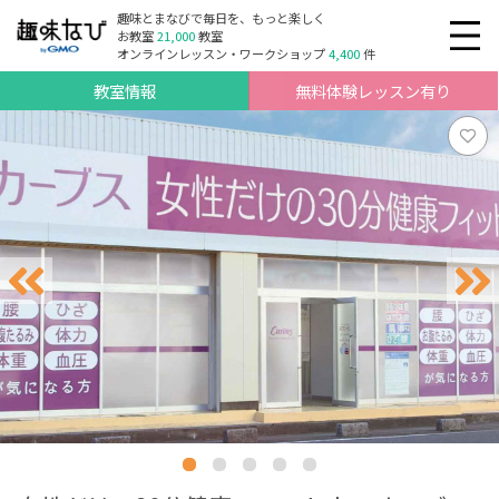
趣味とまなびで毎日を、もっと楽しく
お教室
21,000
教室
オンラインレッスン・ワークショップ
4,400
件
教室情報
無料体験レッスン有り