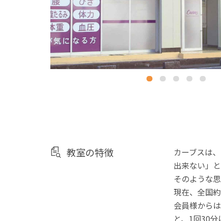
教室の特徴
カーブスは、
出来ない」と
そのような思
現在、全国約
会員様からは
と、1回30