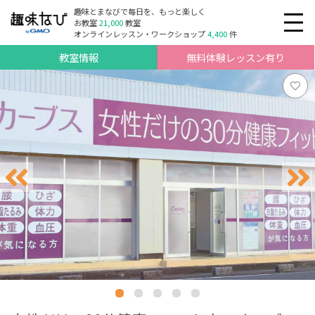
趣味とまなびで毎日を、もっと楽しく
お教室
21,000
教室
オンラインレッスン・ワークショップ
4,400
件
教室情報
無料体験レッスン有り