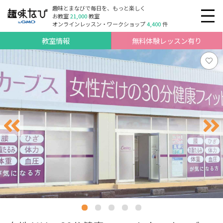
趣味とまなびで毎日を、もっと楽しく
お教室
21,000
教室
オンラインレッスン・ワークショップ
4,400
件
教室情報
無料体験レッスン有り