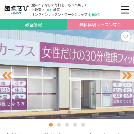
趣味とまなびで毎日を、もっと楽しく
お教室
21,000
教室
オンラインレッスン・ワークショップ
4,400
件
教室情報
無料体験レッスン有り