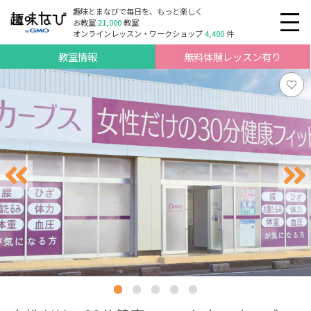
趣味とまなびで毎日を、もっと楽しく
お教室
21,000
教室
オンラインレッスン・ワークショップ
4,400
件
教室情報
無料体験レッスン有り