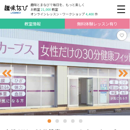
趣味とまなびで毎日を、もっと楽しく
お教室
21,000
教室
オンラインレッスン・ワークショップ
4,400
件
教室情報
無料体験レッスン有り