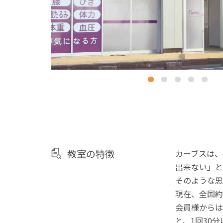
教室の特徴
カーブスは、
出来ない」と
そのような思
現在、全国約
会員様からは
と、1回30