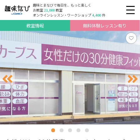
趣味とまなびで毎日を、もっと楽しく
お教室
21,000
教室
オンラインレッスン・ワークショップ
4,400
件
教室情報
無料体験レッスン有り