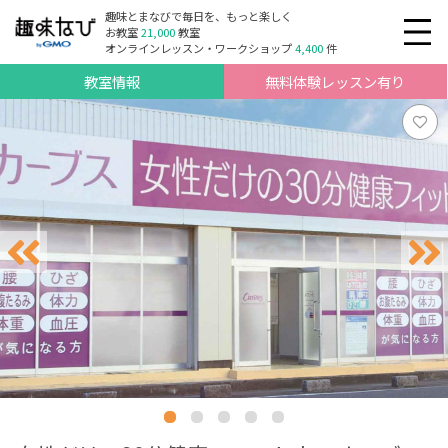
趣味とまなびで毎日を、もっと楽しく
お教室
21,000
教室
オンラインレッスン・ワークショップ
4,400
件
教室情報
無料体験レッスン有り