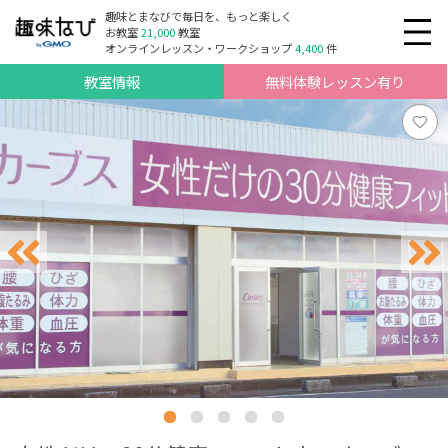
趣味とまなびで毎日を、もっと楽しく
お教室
21,000
教室
オンラインレッスン・ワークショップ
4,400
件
教室情報
無料体験レッスン有り