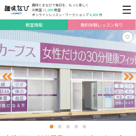
趣味とまなびで毎日を、もっと楽しく
お教室
21,000
教室
オンラインレッスン・ワークショップ
4,400
件
教室情報
無料体験レッスン有り