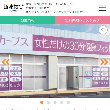
趣味とまなびで毎日を、もっと楽しく
お教室
21,000
教室
オンラインレッスン・ワークショップ
4,400
件
教室情報
無料体験レッスン有り