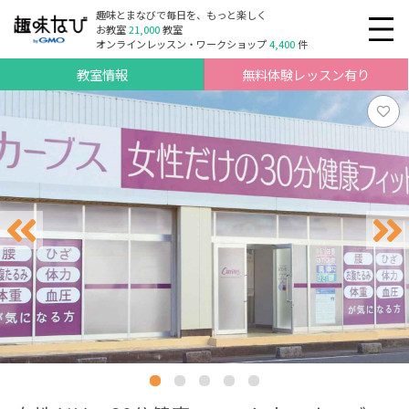
趣味とまなびで毎日を、もっと楽しく
お教室
21,000
教室
オンラインレッスン・ワークショップ
4,400
件
教室情報
無料体験レッスン有り