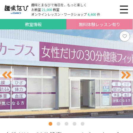
趣味とまなびで毎日を、もっと楽しく
お教室
21,000
教室
オンラインレッスン・ワークショップ
4,400
件
教室情報
無料体験レッスン有り