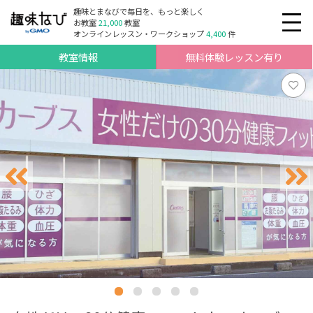
趣味とまなびで毎日を、もっと楽しく
お教室
21,000
教室
オンラインレッスン・ワークショップ
4,400
件
教室情報
無料体験レッスン有り