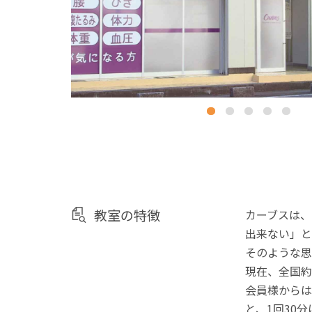
教室の特徴
カーブスは、
出来ない」と
そのような思
現在、全国約
会員様からは
と、1回30