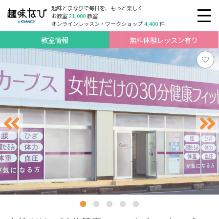
趣味とまなびで毎日を、もっと楽しく
お教室
21,000
教室
オンラインレッスン・ワークショップ
4,400
件
教室情報
無料体験レッスン有り