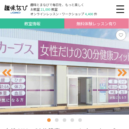
趣味とまなびで毎日を、もっと楽しく
お教室
21,000
教室
オンラインレッスン・ワークショップ
4,400
件
教室情報
無料体験レッスン有り