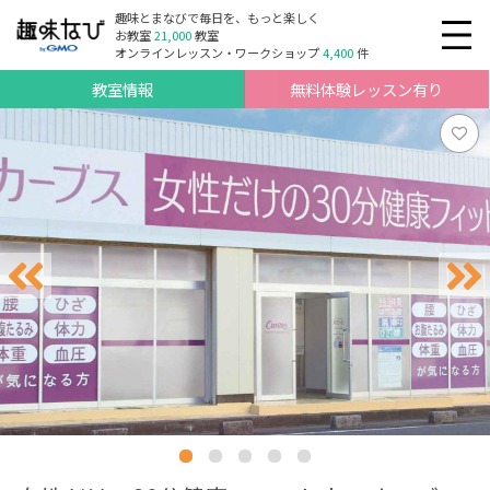
趣味とまなびで毎日を、もっと楽しく
お教室
21,000
教室
オンラインレッスン・ワークショップ
4,400
件
教室情報
無料体験レッスン有り