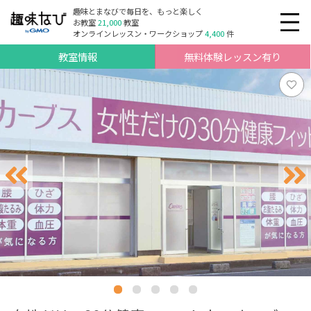
趣味とまなびで毎日を、もっと楽しく
お教室
21,000
教室
オンラインレッスン・ワークショップ
4,400
件
教室情報
無料体験レッスン有り