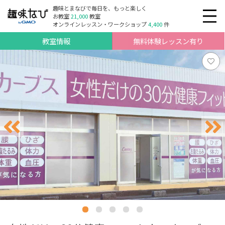
趣味とまなびで毎日を、もっと楽しく
お教室
21,000
教室
オンラインレッスン・ワークショップ
4,400
件
教室情報
無料体験レッスン有り