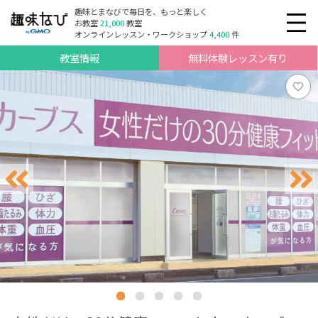
趣味とまなびで毎日を、もっと楽しく
お教室
21,000
教室
オンラインレッスン・ワークショップ
4,400
件
教室情報
無料体験レッスン有り