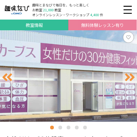
趣味とまなびで毎日を、もっと楽しく
お教室
21,000
教室
オンラインレッスン・ワークショップ
4,400
件
教室情報
無料体験レッスン有り