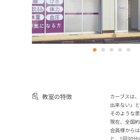
教室の特徴
カーブスは、
出来ない」と
そのような思
現在、全国約
会員様からは
と、1回30