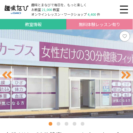
趣味とまなびで毎日を、もっと楽しく
お教室
21,000
教室
オンラインレッスン・ワークショップ
4,400
件
教室情報
無料体験レッスン有り