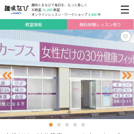
趣味とまなびで毎日を、もっと楽しく
お教室
21,000
教室
オンラインレッスン・ワークショップ
4,400
件
教室情報
無料体験レッスン有り