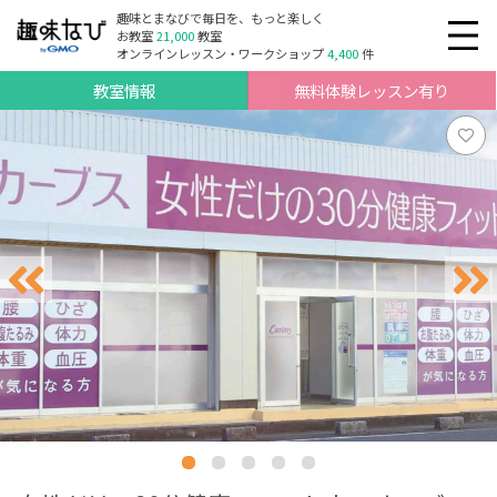
趣味とまなびで毎日を、もっと楽しく
お教室
21,000
教室
オンラインレッスン・ワークショップ
4,400
件
教室情報
無料体験レッスン有り