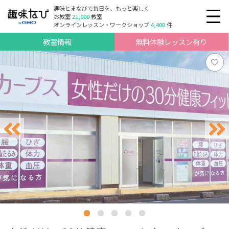
趣味とまなびで毎日を、もっと楽しく
お教室
21,000
教室
オンラインレッスン・ワークショップ
4,400
件
教室情報
無料体験レッスン有り