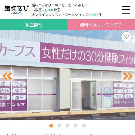
趣味とまなびで毎日を、もっと楽しく
お教室
21,000
教室
オンラインレッスン・ワークショップ
4,400
件
教室情報
無料体験レッスン有り