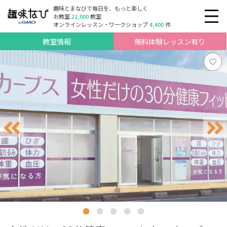
趣味とまなびで毎日を、もっと楽しく
お教室
21,000
教室
オンラインレッスン・ワークショップ
4,400
件
教室情報
無料体験レッスン有り