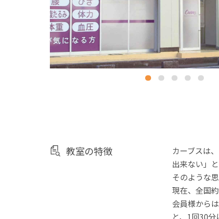
教室の特徴
カーブスは、
出来ない」と
そのような思
現在、全国約
会員様からは
と、1回30