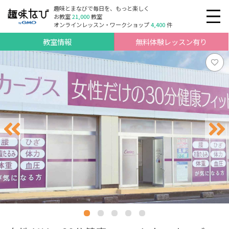
趣味とまなびで毎日を、もっと楽しく
お教室
21,000
教室
オンラインレッスン・ワークショップ
4,400
件
教室情報
無料体験レッスン有り