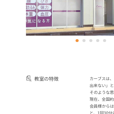
教室の特徴
カーブスは、
出来ない」と
そのような思
現在、全国約
会員様からは
と、1回30