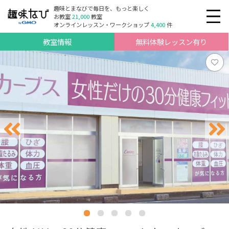
趣味とまなびで毎日を、もっと楽しく
お教室
21,000
教室
オンラインレッスン・ワークショップ
4,400
件
教室情報
無料体験レッスン有り