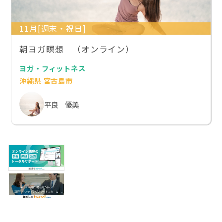
11月[週末・祝日]
朝ヨガ瞑想 （オンライン）
ヨガ・フィットネス
沖縄県 宮古島市
平良 優美