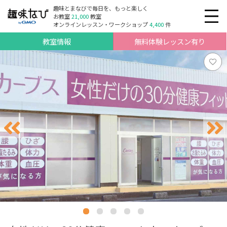
趣味とまなびで毎日を、もっと楽しく
お教室
21,000
教室
オンラインレッスン・ワークショップ
4,400
件
教室情報
無料体験レッスン有り