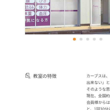
教室の特徴
カーブスは、
出来ない」と
そのような思
現在、全国約
会員様からは
と、1回30