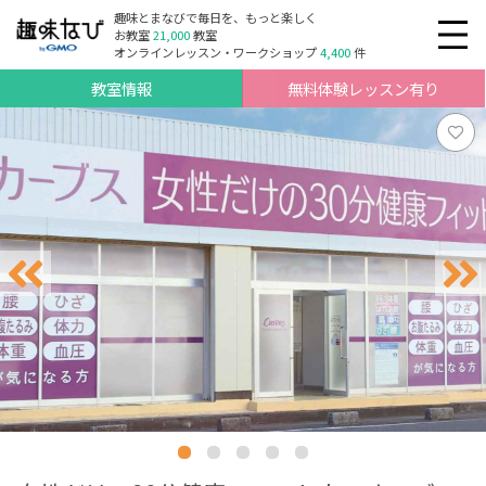
趣味とまなびで毎日を、もっと楽しく
お教室
21,000
教室
オンラインレッスン・ワークショップ
4,400
件
教室情報
無料体験レッスン有り