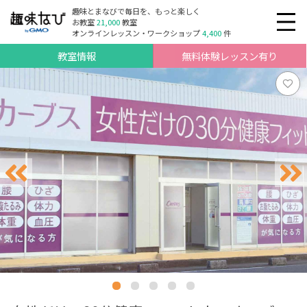
趣味とまなびで毎日を、もっと楽しく
お教室
21,000
教室
オンラインレッスン・ワークショップ
4,400
件
教室情報
無料体験レッスン有り